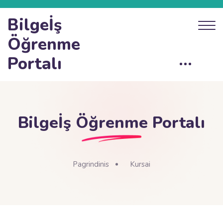
Bilgeİş
Öğrenme
Portalı
Bilgeİş Öğrenme Portalı
Pagrindinis
Kursai
Blokai
Pereiti į pagrindinį turinį