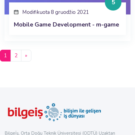
5
Modifikuota 8 gruodžio 2021
Mobile Game Development - m-game
1 puslapis
2 puslapis
Kitas puslapis
1
2
»
Blokai
Blokai
Bilgeİş, Orta Doğu Teknik Üniversitesi (ODTÜ) Uzaktan