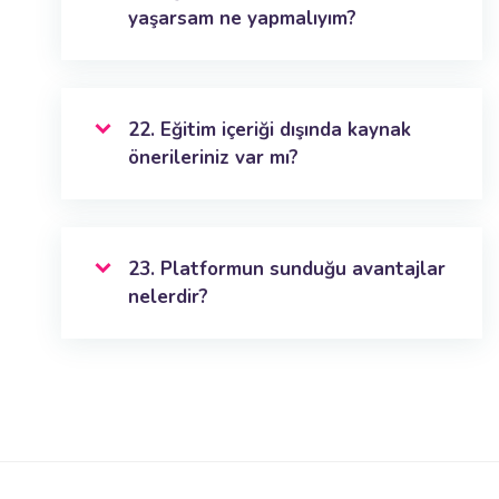
yaşarsam ne yapmalıyım?
22. Eğitim içeriği dışında kaynak
önerileriniz var mı?
23. Platformun sunduğu avantajlar
nelerdir?
Ana içeriğe git