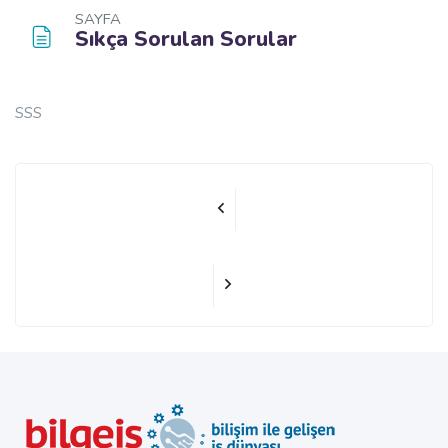
SAYFA
Sıkça Sorulan Sorular
Bloklar
Tamamlama Gereklilikleri
SSS
Geçiş yap...
Bloklar
Bloklar