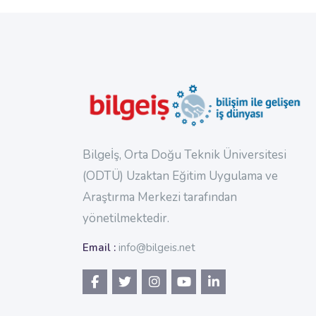
Μπλοκ
Bilgeİş, Orta Doğu Teknik Üniversitesi
(ODTÜ) Uzaktan Eğitim Uygulama ve
Araştırma Merkezi tarafından
yönetilmektedir.
Email :
info@bilgeis.net