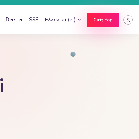
Dersler
SSS
Ελληνικά ‎(el)‎
Giriş Yap
i