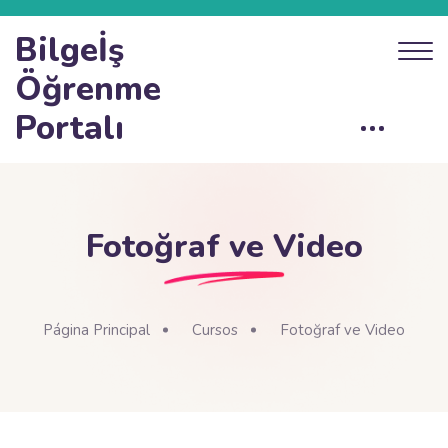
Bilgeİş
Öğrenme
Portalı
Fotoğraf ve Video
Página Principal
Cursos
Fotoğraf ve Video
Bloques
Salta al contenido principal