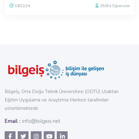
18/12/24
35054 Öğrenciler
Bloques
Bloques
Bilgeİş, Orta Doğu Teknik Üniversitesi (ODTÜ) Uzaktan
Eğitim Uygulama ve Araştırma Merkezi tarafından
yönetilmektedir.
Email :
info@bilgeis.net