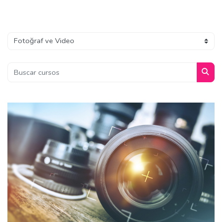
Bloques
Categorías
Buscar cursos
Busc